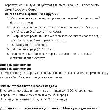
Агровата - самый лучший субстрат для выращивания. В Европпе это
самый дорогой субстрат.
Выгода ваты в сравнении с другими:
Максимальное количество жидкости для растений (в стандартный
бокс 170-200мл)
Никаких переливов. Все что вы перельёте - выльется из бокса, а у
корней всегда будет доступ кислорода.
Быстрый рост растений. За счет большого количества запаса воды,
ваше растение не будет тормозить в росте.
100% отсутствия патогенов.
Нейтральная среда (PH/TDC(ec))
Если покупать в брикетах и нарезать самостоятельно - самый
бюджетный вид субстрата.
Информация семена
Информация семена
Вы можете получить продукцию в ближайшие несколько дней, оформив заказ у
нас на сайте. У нас простые условия доставки:
Заказы отправляются 3 раза в неделю
В понедельник - заказы принятые с пятницы до 13.00 понедельника.
В среду - принятые с понедельника до 13.00 среды.
В пятницу - принятые со среды до 13.00 пятницы
Доставка - подразумевается доставка по Минску или доставка до