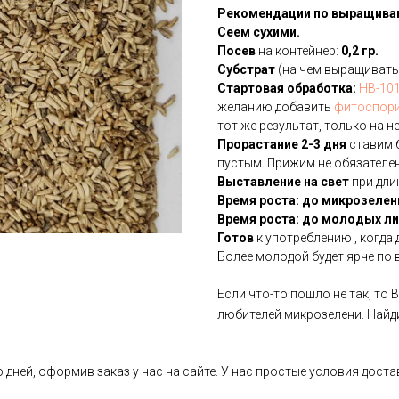
Рекомендации по выращива
Сеем сухими.
Посев
на контейнер:
0,2 гр.
Субстрат
(на чем выращивать
Стартовая обработка:
HB-10
желанию добавить
фитоспор
тот же результат, только на н
Прорастание 2-3 дня
ставим б
пустым. Прижим не обязателен,
Выставление на свет
при длин
Время роста: до микрозелен
Время роста: до молодых лис
Готов
к употреблению , когда 
Более молодой будет ярче по в
Если что-то пошло не так, то
любителей микрозелени. Найди
ней, оформив заказ у нас на сайте. У нас простые условия доста