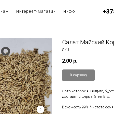
+37
анам
Интернет-магазин
Инфо
Салат Майский Ко
SKU:
2.00
р.
В корзину
Фото которое вы видите, буде
доставят с фермы GreenBro.
Всхожесть 99%, Чистота семя