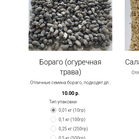
Бораго (огуречная
Сал
трава)
Отл
подх
Отличные семена бораго, подходят для
выращивания на кокосе/ткани. Внешне
10.00
р.
напоминает подсолнух, но листья
Тип упаковки
матовые. Прекрасно подходит в салаты.
Посев: 4гр/бокс
0,01 кг (10гр)
0,1 кг (100гр)
0,25 кг (250гр)
0,5 кг (500гр)