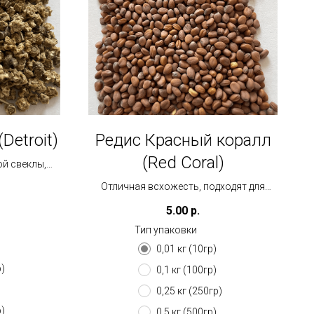
Detroit)
Редис Красный коралл
(Red Coral)
й свеклы,
 на кокосе/
Отличная всхожесть, подходят для
выращивания на ткани/вате/кокосе, а
5.00
р.
также для проростков. При фитосвете
Тип упаковки
лучше раскрываются листья и цвет
больше фиолетового.
0,01 кг (10гр)
Посев: 6гр/бокс
р)
0,1 кг (100гр)
0,25 кг (250гр)
р)
0,5 кг (500гр)