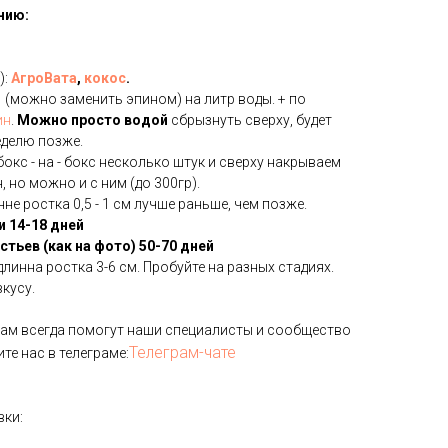
нию:
):
АгроВата
,
кокос
.
1
(можно заменить эпином) на литр воды. + по
ин
.
Можно просто водой
сбрызнуть сверху, будет
еделю позже.
окс - на - бокс несколько штук и сверху накрываем
 но можно и с ним (до 300гр).
не ростка 0,5 - 1 см лучше раньше, чем позже.
и 14-18 дней
тьев (как на фото) 50-70 дней
длинна ростка 3-6 см. Пробуйте на разных стадиях.
кусу.
 Вам всегда помогут наши специалисты и сообщество
Телеграм-чате
те нас в телеграме:
вки: