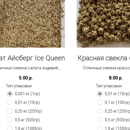
ат Айсберг Ice Queen
Красная свекла (
ичные семена салата эндивий,
Отличные семена красно
одят для выращивания на вате/
подходят для выращивания
5.00
р.
8.00
р.
кокосе
вате.
Тип упаковки
Тип упаковки
Посев: 0,2 гр/бокс
0,001 кг (1гр)
0,01 кг (10гр)
0,01 кг (10гр)
0,1 кг (100гр)
0,25 кг (250гр)
0,25 кг (250г
0,5 кг (500гр)
0,5 кг (500гр)
1,0 кг (1000гр)
1,0 кг (1000г