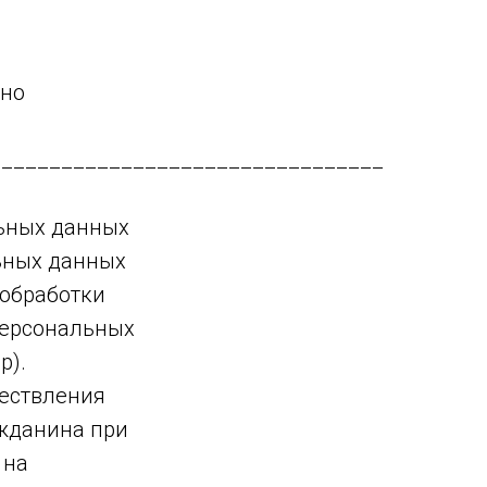
ьно
_________________________________
льных данных
льных данных
 обработки
персональных
р).
ществления
ажданина при
 на