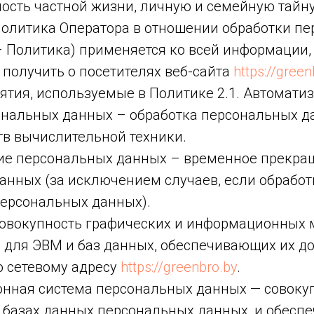
ость частной жизни, личную и семейную тайну
 политика Оператора в отношении обработки п
– Политика) применяется ко всей информации,
 получить о посетителях веб-сайта
https://green
ятия, используемые в Политике 2.1. Автомати
ональных данных – обработка персональных д
в вычислительной техники.
ние персональных данных – временное прекра
анных (за исключением случаев, если обрабо
персональных данных).
 совокупность графических и информационных 
 для ЭВМ и баз данных, обеспечивающих их до
о сетевому адресу
https://greenbro.by
.
онная система персональных данных — совоку
 базах данных персональных данных, и обесп