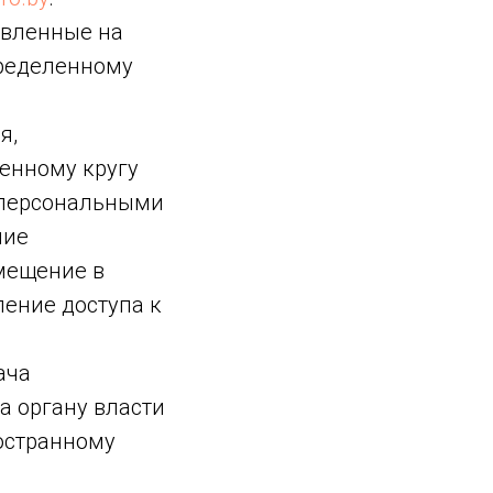
авленные на
пределенному
я,
енному кругу
 персональными
ние
мещение в
ение доступа к
ача
а органу власти
остранному