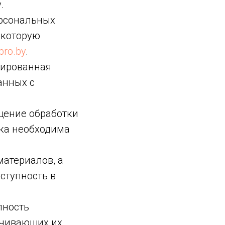
.
ерсональных
 которую
bro.by
.
зированная
анных с
щение обработки
тка необходима
материалов, а
ступность в
пность
ечивающих их