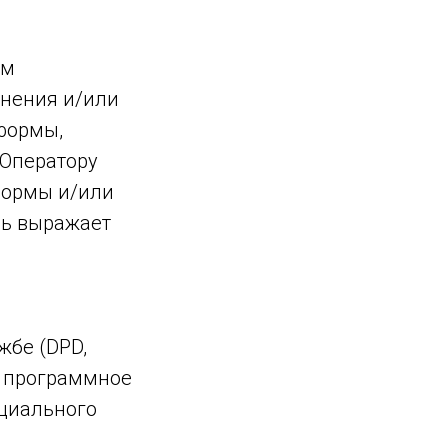
ем
лнения и/или
формы,
Оператору
формы и/или
ль выражает
жбе (DPD,
е программное
циального