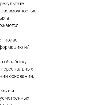
результате
 невозможностью
ых в
тожаются
т право:
нформацию и/
а обработку
у персональных
чии оснований,
имых и
дусмотренных