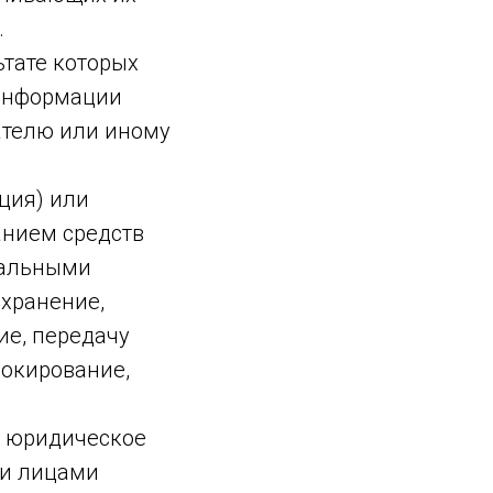
.
ьтате которых
 информации
ателю или иному
ция) или
анием средств
нальными
 хранение,
ие, передачу
локирование,
, юридическое
ми лицами