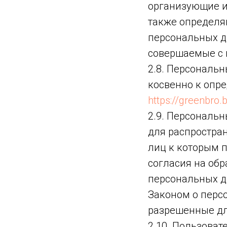
организующие и
также определя
персональных д
совершаемые с
2.8. Персональ
косвенно к опр
https://greenbro.
2.9. Персональ
для распростран
лиц к которым 
согласия на об
персональных д
Законом о перс
разрешенные дл
2.10. Пользоват