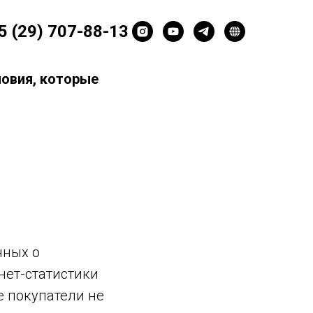
5 (29) 707-88-13
ловия, которые
нных о
рнет-статистики
е покупатели не