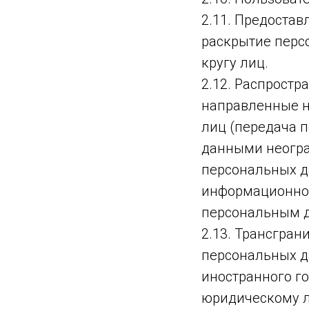
2.11. Предоста
раскрытие перс
кругу лиц.
2.12. Распрост
направленные н
лиц (передача 
данными неогра
персональных д
информационно-
персональным 
2.13. Трансгра
персональных д
иностранного г
юридическому л