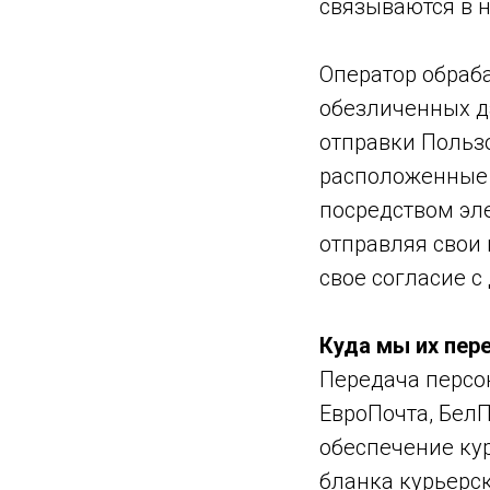
связываются в н
Оператор обраб
обезличенных д
отправки Польз
расположенные 
посредством эл
отправляя свои
свое согласие 
Куда мы их пер
Передача персо
ЕвроПочта, БелП
обеспечение ку
бланка курьерс